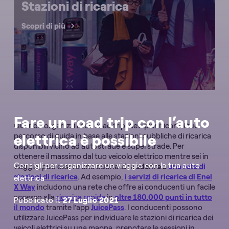
Stazioni di ricarica
Scopri di più
Fare un road trip con l’auto
Quando organizzi il tuo road trip, devi pianificare il tuo
elettrica è possibile
percorso di guida in base alle stazioni pubbliche di ricarica
disponibili vicino ad autostrade e superstrade. Per
ottenere il massimo dal tuo veicolo elettrico mentre sei in
Consigli per organizzare un viaggio con la tua auto
viaggio, può essere una buona idea
aderire a
una rete di
stazioni di ricarica
. Ad esempio,
i servizi di ricarica di Enel
elettrica
X Way
includono una rete che offre ai conducenti un facile
accesso alla
ricarica rapida
in
oltre 180.000 punti in tutto
Pubblicato il:
27 Luglio 2021
il mondo
tramite l’app
JuicePass
. I conducenti possono
utilizzare JuicePass per individuare le stazioni di ricarica dei
veicoli elettrici su una mappa, prenotare le sessioni in