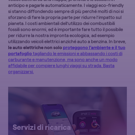
anticipo e pagarle automaticamente. I viaggi eco-friendly
si stanno diffondendo sempre di più perché molti di noi si
sforzano di fare la propria parte per ridurre l’impatto sul
pianeta. I costi ambientali dell’utilizzo dei combustibili
fossili sono enormi, ed è importante fare tutto il possibile
per ridurre la nostra impronta ecologica, ad esempio
utilizzando veicoli elettrici anziché auto a benzina. In breve,
le auto elettriche non solo
proteggono l’ambiente e il tuo
portafoglio
tagliando le emissioni e abbassando i costi di
carburante e manutenzione, ma sono anche un modo
affidabile per compiere lunghi viaggi su strada. Basta
organizzarsi.
Servizi di ricarica