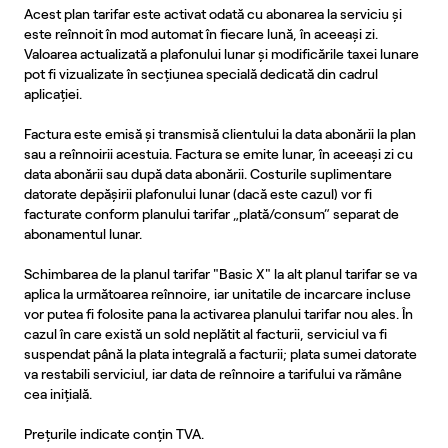
Acest plan tarifar este activat odată cu abonarea la serviciu și
este reînnoit în mod automat în fiecare lună, în aceeași zi.
Valoarea actualizată a plafonului lunar și modificările taxei lunare
pot fi vizualizate în secțiunea specială dedicată din cadrul
aplicației.
Factura este emisă și transmisă clientului la data abonării la plan
sau a reînnoirii acestuia. Factura se emite lunar, în aceeași zi cu
data abonării sau după data abonării. Costurile suplimentare
datorate depășirii plafonului lunar (dacă este cazul) vor fi
facturate conform planului tarifar „plată/consum” separat de
abonamentul lunar.
Schimbarea de la planul tarifar "Basic X" la alt planul tarifar se va
aplica la următoarea reînnoire, iar unitatile de incarcare incluse
vor putea fi folosite pana la activarea planului tarifar nou ales. În
cazul în care există un sold neplătit al facturii, serviciul va fi
suspendat până la plata integrală a facturii; plata sumei datorate
va restabili serviciul, iar data de reînnoire a tarifului va rămâne
cea inițială.
Prețurile indicate conțin TVA.