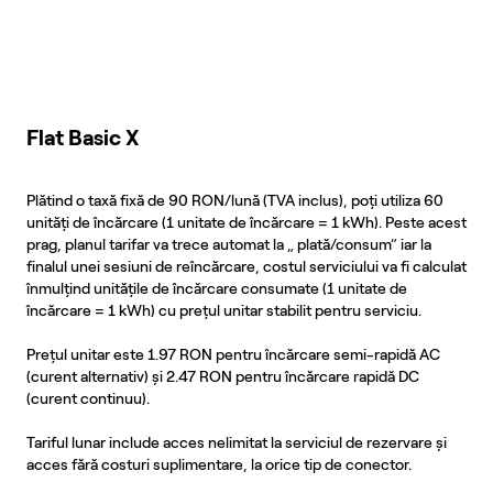
Flat Basic X
Plătind o taxă fixă de 90 RON/lună (TVA inclus), poți utiliza 60
unități de încărcare (1 unitate de încărcare = 1 kWh). Peste acest
prag, planul tarifar va trece automat la „ plată/consum” iar la
finalul unei sesiuni de reîncărcare, costul serviciului va fi calculat
înmulțind unitățile de încărcare consumate (1 unitate de
încărcare = 1 kWh) cu prețul unitar stabilit pentru serviciu.
Prețul unitar este 1.97 RON pentru încărcare semi-rapidă AC
(curent alternativ) și 2.47 RON pentru încărcare rapidă DC
(curent continuu).
Tariful lunar include acces nelimitat la serviciul de rezervare și
acces fără costuri suplimentare, la orice tip de conector.